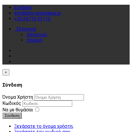
Σύνδεση
info@afoi-antonatou.gr
+30.26710 23110
Ελληνικά
Ελληνικά
English
×
Σύνδεση
Όνομα Χρήστη
Κωδικός
Να με θυμάσαι
Σύνδεση
Ξεχάσατε το όνομα χρήστη;
Ξεχάσατε τον κωδικό σας;