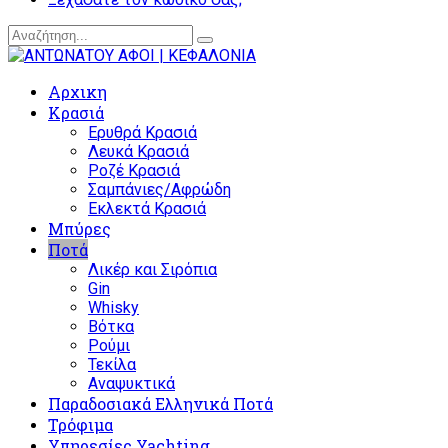
Αρχικη
Κρασιά
Ερυθρά Κρασιά
Λευκά Κρασιά
Ροζέ Κρασιά
Σαμπάνιες/Αφρώδη
Εκλεκτά Κρασιά
Μπύρες
Ποτά
Λικέρ και Σιρόπια
Gin
Whisky
Βότκα
Ρούμι
Τεκίλα
Αναψυκτικά
Παραδοσιακά Ελληνικά Ποτά
Τρόφιμα
Υπηρεσίες Yachting