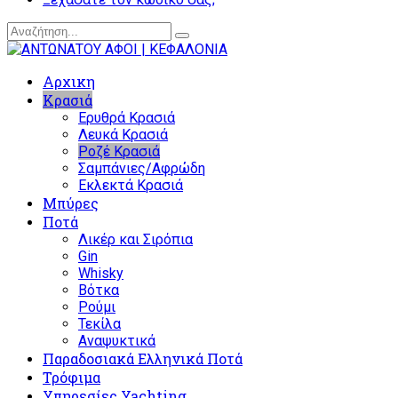
Αρχικη
Κρασιά
Ερυθρά Κρασιά
Λευκά Κρασιά
Ροζέ Κρασιά
Σαμπάνιες/Αφρώδη
Εκλεκτά Κρασιά
Μπύρες
Ποτά
Λικέρ και Σιρόπια
Gin
Whisky
Βότκα
Ρούμι
Τεκίλα
Αναψυκτικά
Παραδοσιακά Ελληνικά Ποτά
Τρόφιμα
Υπηρεσίες Yachting