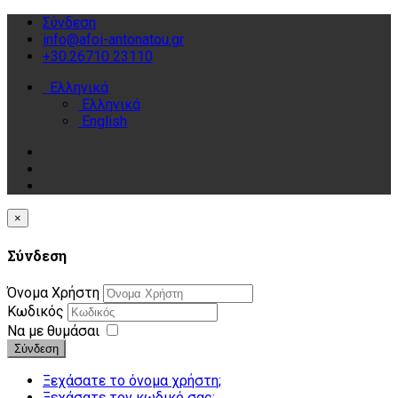
Σύνδεση
info@afoi-antonatou.gr
+30.26710 23110
Ελληνικά
Ελληνικά
English
×
Σύνδεση
Όνομα Χρήστη
Κωδικός
Να με θυμάσαι
Σύνδεση
Ξεχάσατε το όνομα χρήστη;
Ξεχάσατε τον κωδικό σας;