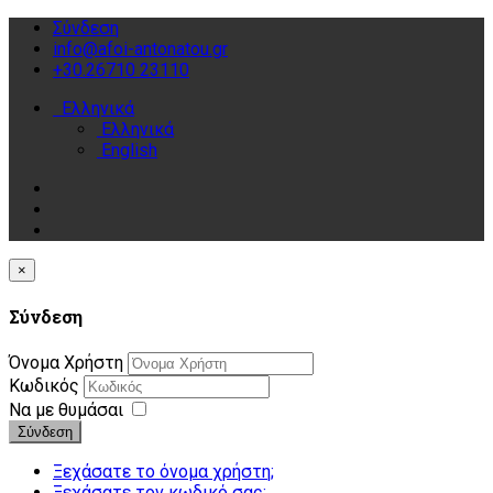
Σύνδεση
info@afoi-antonatou.gr
+30.26710 23110
Ελληνικά
Ελληνικά
English
×
Σύνδεση
Όνομα Χρήστη
Κωδικός
Να με θυμάσαι
Σύνδεση
Ξεχάσατε το όνομα χρήστη;
Ξεχάσατε τον κωδικό σας;