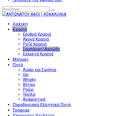
Αρχικη
Κρασιά
Ερυθρά Κρασιά
Λευκά Κρασιά
Ροζέ Κρασιά
Σαμπάνιες/Αφρώδη
Εκλεκτά Κρασιά
Μπύρες
Ποτά
Λικέρ και Σιρόπια
Gin
Whisky
Βότκα
Ρούμι
Τεκίλα
Αναψυκτικά
Παραδοσιακά Ελληνικά Ποτά
Τρόφιμα
Υπηρεσίες Yachting